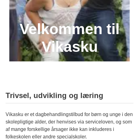
Ledige stillinger
PPR og Psykolog
Læring & udvikling
Tilsynsrapport
Velkommen til
Samarbejde Frederiksberg
Vikasku
Trivsel, udvikling og læring
Vikasku er et dagbehandlingstilbud for børn og unge i den
skolepligtige alder, der henvises via serviceloven, og som
af mange forskellige årsager ikke kan inkluderes i
folkeskolen eller andre specialskoler.