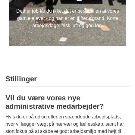
Ledige stillinger
PPR og Psykolog
Dether job får du ikke, det er besat af en af vores
Læring & udvikling
gamle elever - og han er en tilfreds mand. Korte
Tilsynsrapport
Samarbejde Frederiksberg
arbejdsdage, frisk luft og god løn.
Stillinger
Vil du være vores nye
administrative medarbejder?
Hvis du er på udkig efter en spændende arbejdsplads,
hvor vi lægger vægt på nærvær og fællesskab, samt har
stort fokus på at skabe et godt arbejdsmiljø med højt til